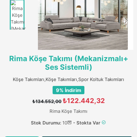
Rima Köşe Takımı (Mekanizmalı+
Ses Sistemli)
Köşe Takımları
,
Köşe Takımları
,
Spor Koltuk Takımları
9% İndirim
₺122.442,32
₺134.552,00
Rima Köşe Takımı
Stok Durumu:
10
- Stokta Var
-
+
Sepete Ekle