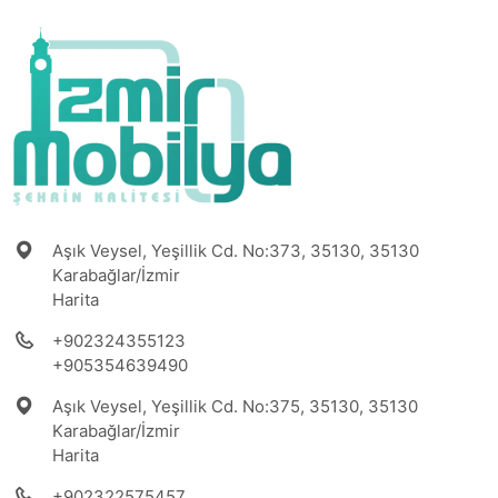
Aşık Veysel, Yeşillik Cd. No:373, 35130, 35130
Karabağlar/İzmir
Harita
+902324355123
+905354639490
Aşık Veysel, Yeşillik Cd. No:375, 35130, 35130
Karabağlar/İzmir
Harita
+902322575457
+905330902035
info@izmirmobilya.com.tr