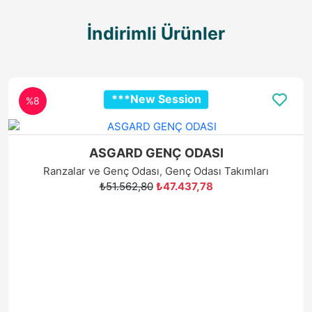
***New Session
%8
ASGARD GENÇ ODASI
Ranzalar ve Genç Odası
,
Genç Odası Takımları
₺51.562,80
₺47.437,78