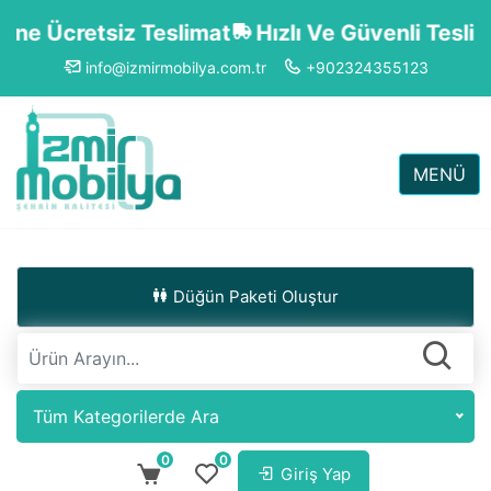
Ücretsiz Teslimat
Hızlı Ve Güvenli Teslimat
info@izmirmobilya.com.tr
+902324355123
MENÜ
Düğün Paketi Oluştur
Tüm Kategorilerde Ara
0
0
Giriş Yap