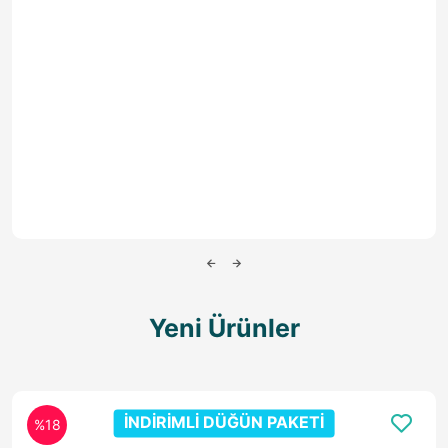
Yeni Ürünler
İNDİRİMLİ DÜĞÜN PAKETİ
%18
KÖŞE DOLAPLI DÜĞÜN PAKETİ
Düğün Paketleri
,
BOHEM ÜRÜNLER