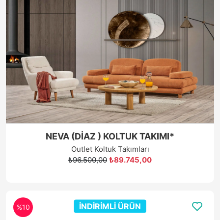
NEVA (DİAZ ) KOLTUK TAKIMI*
Outlet Koltuk Takımları
₺96.500,00
₺89.745,00
İNDİRİMLİ ÜRÜN
%10