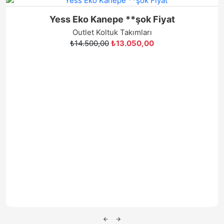
**AYAZ KOLTUK TAKIMI** TEŞHİRDEN SON
ÜRÜN
Outlet Koltuk Takımları
₺87.000,00
₺49.590,00