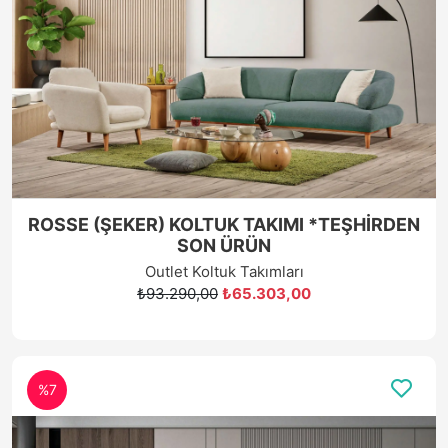
ROSSE (ŞEKER) KOLTUK TAKIMI *TEŞHİRDEN
SON ÜRÜN
Outlet Koltuk Takımları
₺93.290,00
₺65.303,00
%7