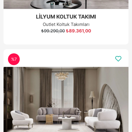
LİLYUM KOLTUK TAKIMI
Outlet Koltuk Takımları
₺99.290,00
₺89.361,00
%7