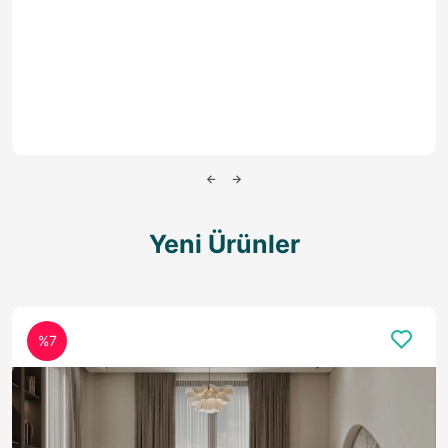
**CARMEN KOLTUK TAKIMI** TEŞHİRDEN
SON ÜRÜN
Outlet Koltuk Takımları
₺94.000,00
₺56.400,00
Yeni Ürünler
TEŞHİRDEN SON ÜRÜN
%35