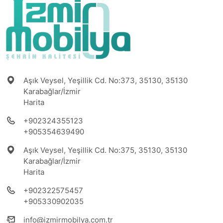
Aşık Veysel, Yeşillik Cd. No:373, 35130, 35130
Karabağlar/İzmir
Harita
+902324355123
+905354639490
Aşık Veysel, Yeşillik Cd. No:375, 35130, 35130
Karabağlar/İzmir
Harita
+902322575457
+905330902035
info@izmirmobilya.com.tr