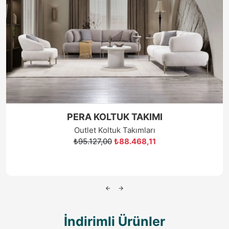
BOSS KÖŞE KOLTUK **TEŞHİRDEN SON
ÜRÜN
Outlet Koltuk Takımları
₺146.640,00
₺95.316,00
İndirimli Ürünler