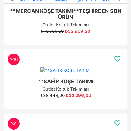
**MERCAN KÖŞE TAKIMI**TEŞHİRDEN SON
ÜRÜN
Outlet Koltuk Takımları
₺76.680,00
₺52.909,20
%16
**SAFİR KÖŞE TAKIMı
Outlet Koltuk Takımları
₺38.448,00
₺32.296,32
%9