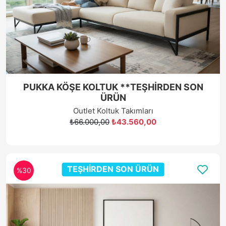
PUKKA KÖŞE KOLTUK **TEŞHİRDEN SON
ÜRÜN
Outlet Koltuk Takımları
₺66.000,00
₺43.560,00
TEŞHİRDEN SON ÜRÜN
%30