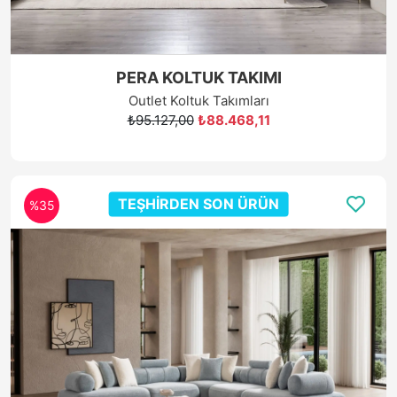
PERA KOLTUK TAKIMI
Outlet Koltuk Takımları
₺95.127,00
₺88.468,11
TEŞHİRDEN SON ÜRÜN
%35