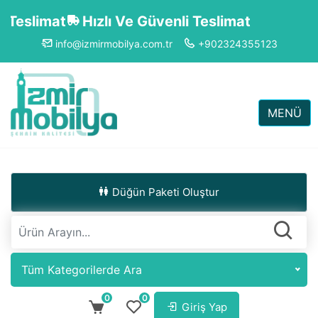
Hızlı Ve Güvenli Teslimat
info@izmirmobilya.com.tr
+902324355123
MENÜ
Düğün Paketi Oluştur
Tüm Kategorilerde Ara
0
0
Giriş Yap