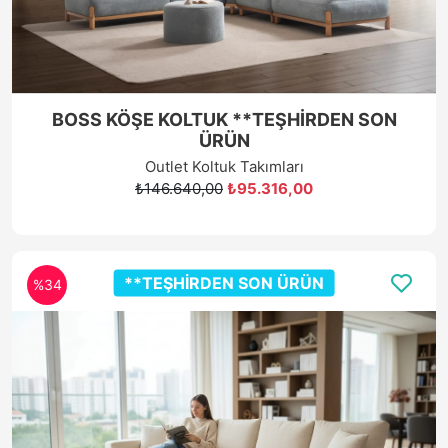
BOSS KÖŞE KOLTUK **TEŞHİRDEN SON
ÜRÜN
Outlet Koltuk Takımları
₺146.640,00
₺95.316,00
**TEŞHİRDEN SON ÜRÜN
%34