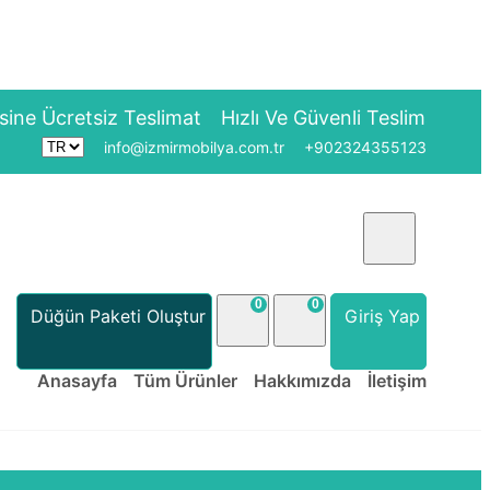
retsiz Teslimat
Hızlı Ve Güvenli Teslimat
info@izmirmobilya.com.tr
+902324355123
0
0
Düğün Paketi Oluştur
Giriş Yap
Anasayfa
Tüm Ürünler
Hakkımızda
İletişim