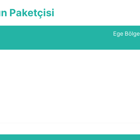
ün Paketçisi
Ege Bölgesine Üc