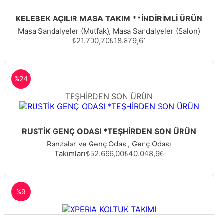
KELEBEK AÇILIR MASA TAKIM **İNDİRİMLİ ÜRÜN
Masa Sandalyeler (Mutfak)
,
Masa Sandalyeler (Salon)
₺21.700,70
₺18.879,61
%24
TEŞHİRDEN SON ÜRÜN
RUSTİK GENÇ ODASI *TEŞHİRDEN SON ÜRÜN
Ranzalar ve Genç Odası
,
Genç Odası
Takımları
₺52.696,00
₺40.048,96
%9