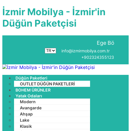
İzmir Mobilya - İzmir'in
Düğün Paketçisi
Ege Bölgesine Ücretsi
info@izmirmobilya.com.tr
+902324355123
Düğün Paketleri
OUTLET DÜĞÜN PAKETLERİ
BOHEM ÜRÜNLER
Yatak Odaları
Modern
Avangarde
Ahşap
Lake
Klasik