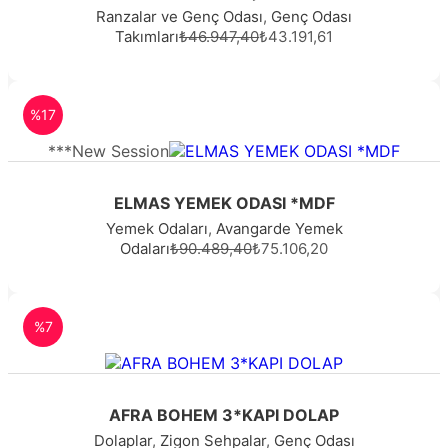
Ranzalar ve Genç Odası
,
Genç Odası
Takımları
₺46.947,40
₺43.191,61
%17
***New Session
ELMAS YEMEK ODASI *MDF
Yemek Odaları
,
Avangarde Yemek
Odaları
₺90.489,40
₺75.106,20
%7
AFRA BOHEM 3*KAPI DOLAP
Dolaplar
,
Zigon Sehpalar
,
Genç Odası