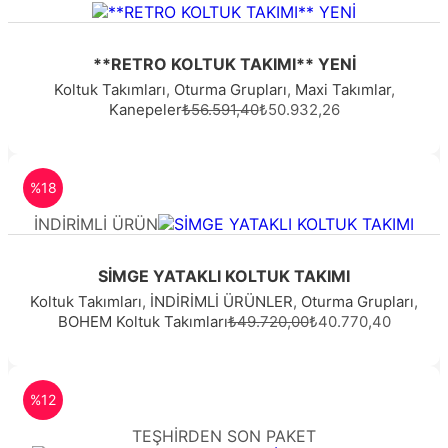
**RETRO KOLTUK TAKIMI** YENİ
Koltuk Takımları
,
Oturma Grupları
,
Maxi Takımlar
,
Kanepeler
₺56.591,40
₺50.932,26
%18
İNDİRİMLİ ÜRÜN
SİMGE YATAKLI KOLTUK TAKIMI
Koltuk Takımları
,
İNDİRİMLİ ÜRÜNLER
,
Oturma Grupları
,
BOHEM Koltuk Takımları
₺49.720,00
₺40.770,40
%12
TEŞHİRDEN SON PAKET