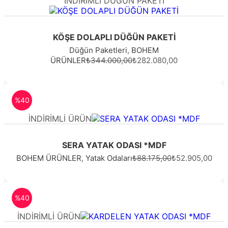
İNDİRİMLİ DÜĞÜN PAKETİ
KÖŞE DOLAPLI DÜĞÜN PAKETİ
Düğün Paketleri
,
BOHEM
ÜRÜNLER
₺344.000,00
₺282.080,00
%40
İNDİRİMLİ ÜRÜN
SERA YATAK ODASI *MDF
BOHEM ÜRÜNLER
,
Yatak Odaları
₺88.175,00
₺52.905,00
%40
İNDİRİMLİ ÜRÜN