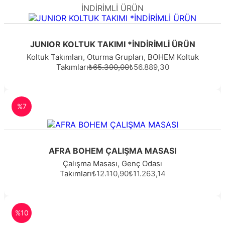
İNDİRİMLİ ÜRÜN
JUNIOR KOLTUK TAKIMI *İNDİRİMLİ ÜRÜN
Koltuk Takımları
,
Oturma Grupları
,
BOHEM Koltuk
Takımları
₺65.390,00
₺56.889,30
%7
AFRA BOHEM ÇALIŞMA MASASI
Çalışma Masası
,
Genç Odası
Takımları
₺12.110,90
₺11.263,14
%10