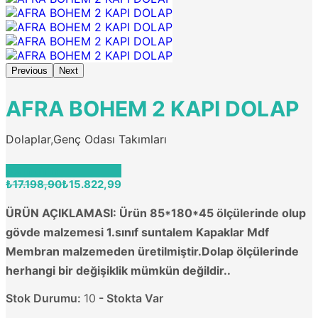
Previous
Next
AFRA BOHEM 2 KAPI DOLAP
Dolaplar
,
Genç Odası Takımları
8% İndirim
₺17.198,90
₺15.822,99
ÜRÜN AÇIKLAMASI: Ürün 85*180*45 ölçülerinde olup
gövde malzemesi 1.sınıf suntalem Kapaklar Mdf
Membran malzemeden üretilmiştir.Dolap ölçülerinde
herhangi bir değişiklik mümkün değildir..
Stok Durumu:
10
- Stokta Var