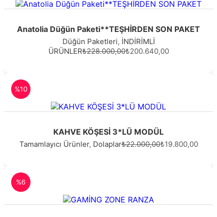
Anatolia Düğün Paketi**TEŞHİRDEN SON PAKET
Düğün Paketleri
,
İNDİRİMLİ
ÜRÜNLER
₺228.000,00
₺200.640,00
%10
KAHVE KÖŞESİ 3*LÜ MODÜL
Tamamlayıcı Ürünler
,
Dolaplar
₺22.000,00
₺19.800,00
%6