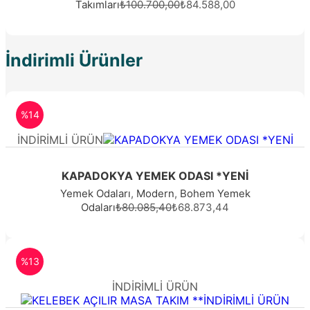
Takımları
₺100.700,00
₺84.588,00
İndirimli Ürünler
%14
İNDİRİMLİ ÜRÜN
KAPADOKYA YEMEK ODASI *YENİ
Yemek Odaları
,
Modern
,
Bohem Yemek
Odaları
₺80.085,40
₺68.873,44
%13
İNDİRİMLİ ÜRÜN