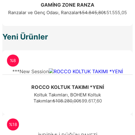
GAMİNG ZONE RANZA
Ranzalar ve Genç Odası
,
Ranzalar
₺54.845,80
₺51.555,05
Yeni Ürünler
%8
***New Session
ROCCO KOLTUK TAKIMI *YENİ
Koltuk Takımları
,
BOHEM Koltuk
Takımları
₺108.280,00
₺99.617,60
%18