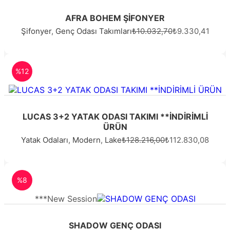
AFRA BOHEM ŞİFONYER
Şifonyer
,
Genç Odası Takımları
₺10.032,70
₺9.330,41
%12
LUCAS 3+2 YATAK ODASI TAKIMI **İNDİRİMLİ
ÜRÜN
Yatak Odaları
,
Modern
,
Lake
₺128.216,00
₺112.830,08
%8
***New Session
SHADOW GENÇ ODASI