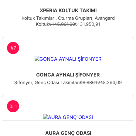
XPERIA KOLTUK TAKIMI
Koltuk Takımları
,
Oturma Grupları
,
Avangard
Koltuk
₺145.001,00
₺131.950,91
%7
GONCA AYNALI ŞİFONYER
Şifonyer
,
Genç Odası Takımları
₺8.886,12
₺8.264,09
%11
AURA GENÇ ODASI