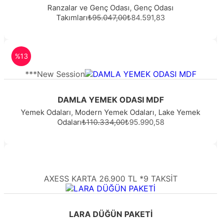
Ranzalar ve Genç Odası
,
Genç Odası
Takımları
₺95.047,00
₺84.591,83
%13
***New Session
DAMLA YEMEK ODASI MDF
Yemek Odaları
,
Modern Yemek Odaları
,
Lake Yemek
Odaları
₺110.334,00
₺95.990,58
AXESS KARTA 26.900 TL *9 TAKSİT
LARA DÜĞÜN PAKETİ