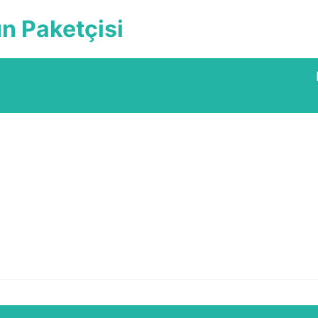
ün Paketçisi
Ege Böl