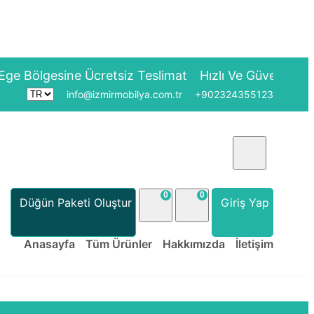
gesine Ücretsiz Teslimat
Hızlı Ve Güvenli Teslimat
info@izmirmobilya.com.tr
+902324355123
0
0
Düğün Paketi Oluştur
Giriş Yap
Anasayfa
Tüm Ürünler
Hakkımızda
İletişim