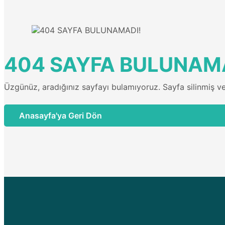
404 SAYFA BULUNAM
Üzgünüz, aradığınız sayfayı bulamıyoruz. Sayfa silinmiş veya
Anasayfa'ya Geri Dön