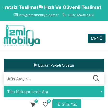
etsiz Teslimat
Hızlı Ve Güvenli Teslimat
info@izmirmobilya.com.tr
+902324355123
MENÜ
Düğün Paketi Oluştur
Tüm Kategorilerde Ara
0
0
Giriş Yap