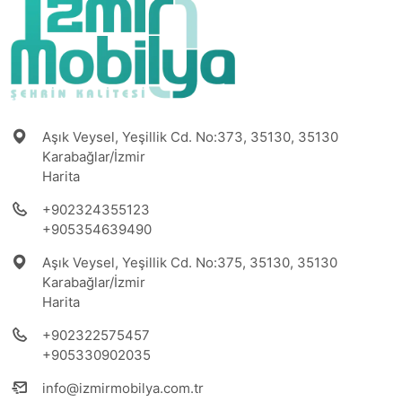
Aşık Veysel, Yeşillik Cd. No:373, 35130, 35130
Karabağlar/İzmir
Harita
+902324355123
+905354639490
Aşık Veysel, Yeşillik Cd. No:375, 35130, 35130
Karabağlar/İzmir
Harita
+902322575457
+905330902035
info@izmirmobilya.com.tr