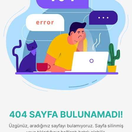
404 SAYFA BULUNAMADI!
Üzgünüz, aradığınız sayfayı bulamıyoruz. Sayfa silinmiş