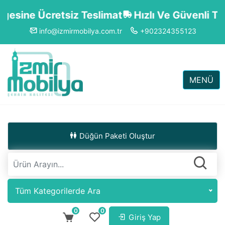
esine Ücretsiz Teslimat
Hızlı Ve Güvenli Tesl
info@izmirmobilya.com.tr
+902324355123
MENÜ
Düğün Paketi Oluştur
Tüm Kategorilerde Ara
0
0
Giriş Yap